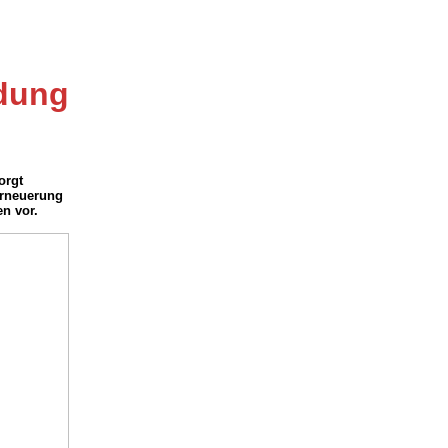
dung
orgt
 Erneuerung
en vor.