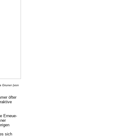
a Gruner (von
mmer öfter
raktive
ie Erneue­
iner
erigen
es sich