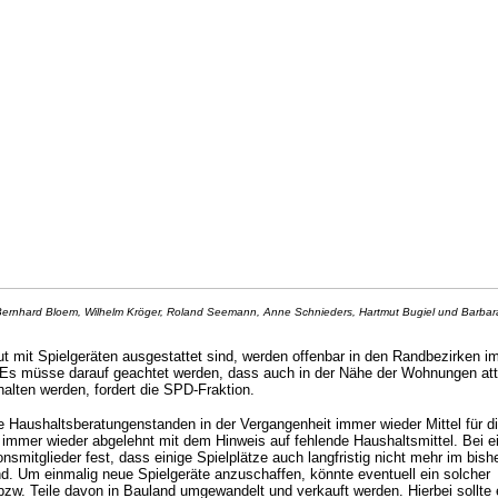
 Bernhard Bloem, Wilhelm Kröger, Roland Seemann, Anne Schnieders, Hartmut Bugiel und Barbar
ut mit Spielgeräten ausgestattet sind, werden offenbar in den Randbezirken i
. Es müsse darauf geachtet werden, dass auch in der Nähe der Wohnungen att
halten werden, fordert die SPD-Fraktion.
e Haushaltsberatungenstanden in der Vergangenheit immer wieder Mittel für d
e immer wieder abgelehnt mit dem Hinweis auf fehlende Haushaltsmittel. Bei e
onsmitglieder fest, dass einige Spielplätze auch langfristig nicht mehr im bish
nd. Um einmalig neue Spielgeräte anzuschaffen, könnte eventuell ein solcher
bzw. Teile davon in Bauland umgewandelt und verkauft werden. Hierbei sollte 