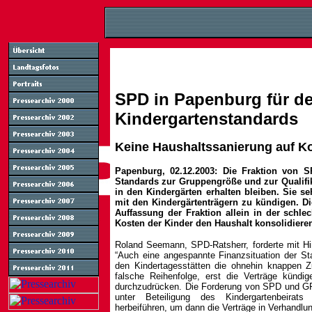
SPD in Papenburg für de
Kindergartenstandards
Keine Haushaltssanierung auf Ko
Papenburg, 02.12.2003: Die Fraktion von 
Standards zur Gruppengröße und zur Qualifika
in den Kindergärten erhalten bleiben. Sie se
mit den Kindergärtenträgern zu kündigen. D
Auffassung der Fraktion allein in der schlec
Kosten der Kinder den Haushalt konsolidiere
Roland Seemann, SPD-Ratsherr, forderte mit Hi
“Auch eine angespannte Finanzsituation der Sta
den Kindertagesstätten die ohnehin knappen 
falsche Reihenfolge, erst die Verträge kündi
durchzudrücken. Die Forderung von SPD und GR
unter Beteiligung des Kindergartenbeirats
herbeiführen, um dann die Verträge in Verhandl